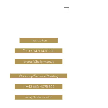
Hochzeiten
T. +39 0471 1430558
events@bellermont.it
Workshop/Seminar/Meeting
T. +43 660 4075 522
info@bellermont.it