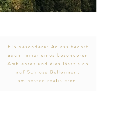
Ein besonderer Anlass bedarf
auch immer eines besonderen
Ambientes und dies lässt sich
auf
Schloss Bellermont
am besten realisieren.